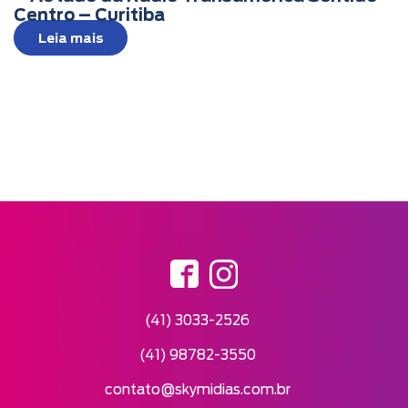
Centro – Curitiba
Leia mais
(41) 3033-2526
(41) 98782-3550
contato@skymidias.com.br