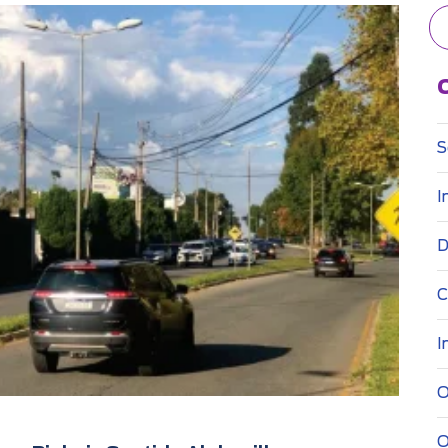
S
I
D
C
I
O