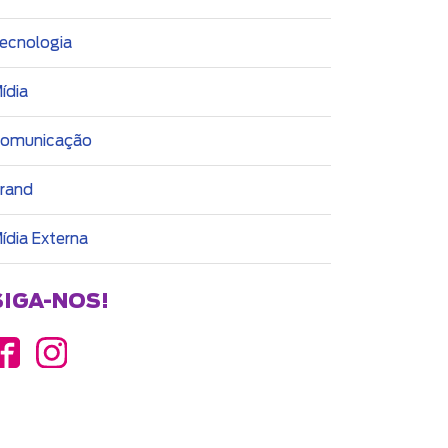
ecnologia
ídia
omunicação
rand
ídia Externa
SIGA-NOS!