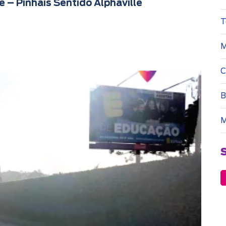
e – Pinhais Sentido Alphaville
T
M
C
B
M