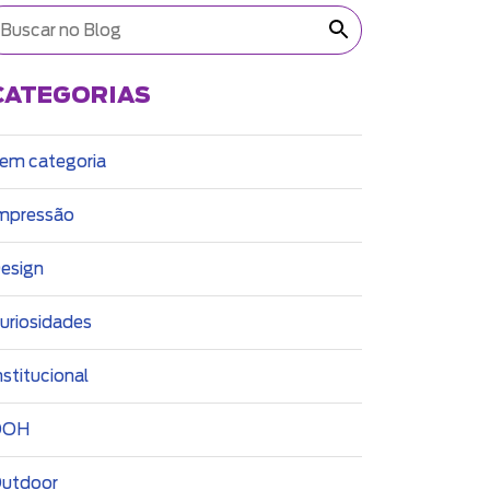
CATEGORIAS
em categoria
mpressão
esign
uriosidades
nstitucional
OOH
utdoor