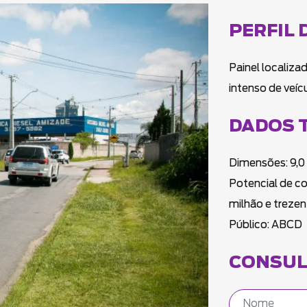
PERFIL 
Painel localizad
intenso de veíc
DADOS 
Dimensões: 9,0
Potencial de c
milhão e trezen
Público: ABCD
CONSUL