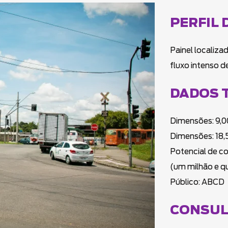
PERFIL 
Painel localiz
fluxo intenso d
DADOS 
Dimensões: 9,0
Dimensões: 18,5
Potencial de c
(um milhão e q
Público: ABCD
CONSUL