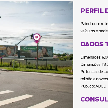
PERFIL 
Painel com rete
veículos e pede
DADOS 
Dimensões: 9,00
Dimensões: 18,
Potencial de c
milhão e novec
Público: ABCD
CONSUL