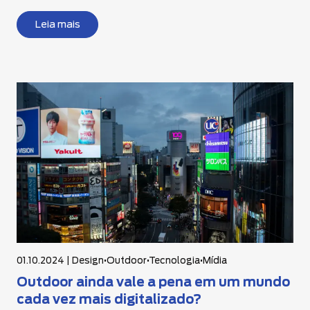
Leia mais
01.10.2024 |
Design
•
Outdoor
•
Tecnologia
•
Mídia
Outdoor ainda vale a pena em um mundo
cada vez mais digitalizado?