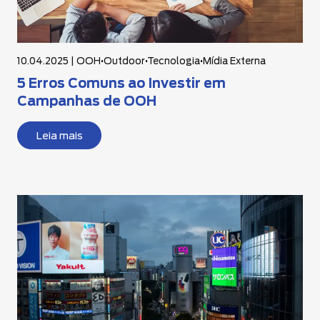
10.04.2025 |
OOH
•
Outdoor
•
Tecnologia
•
Mídia Externa
5 Erros Comuns ao Investir em
Campanhas de OOH
Leia mais