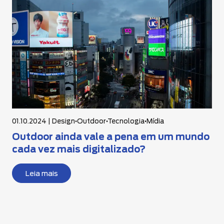
01.10.2024 |
Design
•
Outdoor
•
Tecnologia
•
Mídia
Outdoor ainda vale a pena em um mundo
cada vez mais digitalizado?
Leia mais