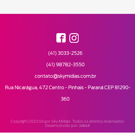
(41) 3033-2526
(41) 98782-3550
contato@skymidias.com.br
Rua Nicarágua, 472 Centro - Pinhais - Paraná CEP 81290-
360
Copyright 2020 Grupo Sky Mídias. Todos os direitos reservados.
JobsX
Desenvolvido por: